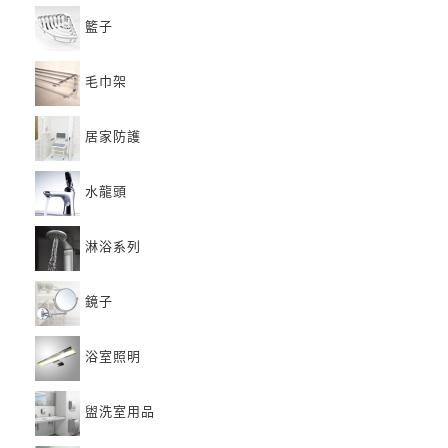
籃子
毛巾架
居家防護
水龍頭
淋浴系列
鏡子
浴室照明
盥洗室用品